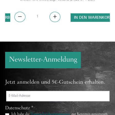
NKORB
IN DEN WARENKORB
Newsletter-Anmeldung
Jetzt anmelden und 5€-Gutschein erhalten.
Datenschutz *
Ich habe die
Datenschutzbestimmungen
zur Kenntnis genommen